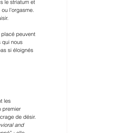
 le striatum et 
e ou l’orgasme. 
sir.
 placé peuvent 
s qui nous 
as si éloignés 
t les 
n premier 
crage de désir.
vioral and 
né” : elle 