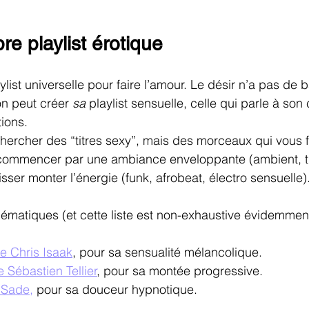
re playlist érotique
aylist universelle pour faire l’amour. Le désir n’a pas de
n peut créer 
sa
 playlist sensuelle, celle qui parle à son
ions. 
chercher des “titres sexy”, mais des morceaux qui vous fo
: commencer par une ambiance enveloppante (ambient, tr
ser monter l’énergie (funk, afrobeat, électro sensuelle)
ématiques (et cette liste est non-exhaustive évidemment 
de Chris Isaak
, pour sa sensualité mélancolique.
e Sébastien Tellier
, pour sa montée progressive.
 Sade,
 pour sa douceur hypnotique.