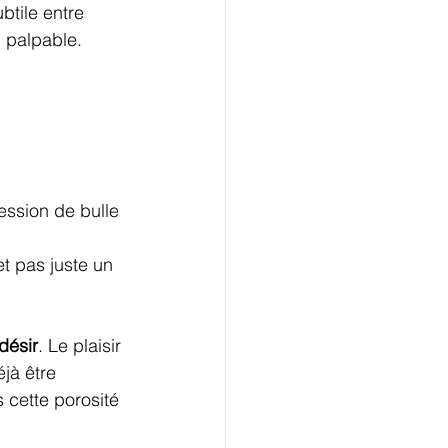
btile entre 
, palpable.
ession de bulle 
t pas juste un 
désir
. Le plaisir 
jà être 
 cette porosité 