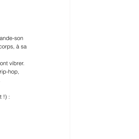
 bande-son 
 corps, à sa 
nt vibrer. 
ip-hop, 
.
!) :