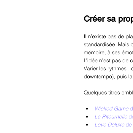
Créer sa prop
Il n’existe pas de pl
standardisée. Mais o
mémoire, à ses émot
L’idée n’est pas de 
Varier les rythmes 
downtempo), puis lais
Quelques titres embl
Wicked Game
 
La Ritournelle
 d
Love Deluxe
 de