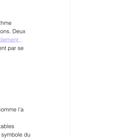
ythme 
tons. Deux 
ilement, 
ent par se 
 comme l’a 
tables 
st symbole du 