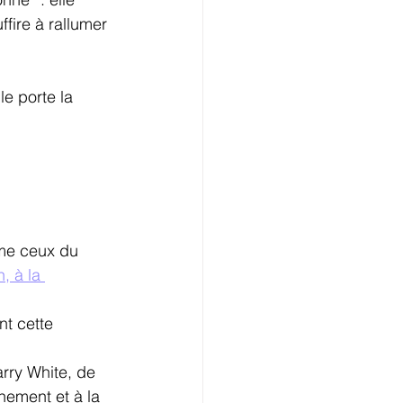
ffire à rallumer 
e porte la 
mme ceux du 
, à la 
nt cette 
rry White, de 
hement et à la 