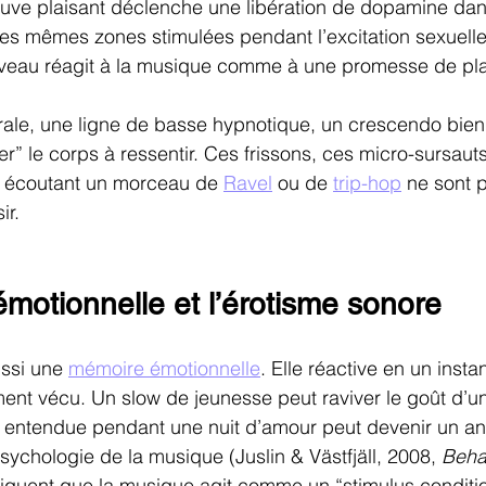
uve plaisant déclenche une libération de dopamine dans
, les mêmes zones stimulées pendant l’excitation sexuell
rveau réagit à la musique comme à une promesse de plai
ale, une ligne de basse hypnotique, un crescendo bien
er” le corps à ressentir. Ces frissons, ces micro-sursaut
n écoutant un morceau de 
Ravel
 ou de 
trip-hop
 ne sont p
ir.
motionnelle et l’érotisme sonore
ssi une 
mémoire émotionnelle
. Elle réactive en un instan
ent vécu. Un slow de jeunesse peut raviver le goût d’u
 entendue pendant une nuit d’amour peut devenir un an
ychologie de la musique (Juslin & Västfjäll, 2008, 
Beha
liquent que la musique agit comme un “stimulus condition