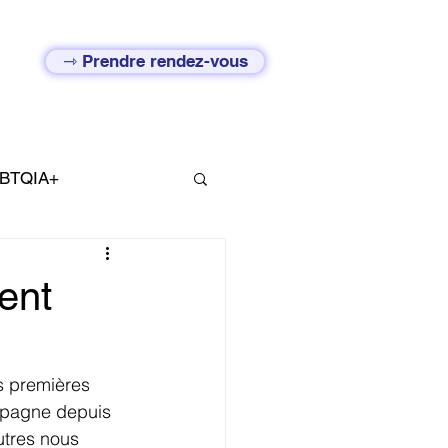
⇾ Prendre rendez-vous
BTQIA+
ent
s premières 
ompagne depuis 
utres nous 