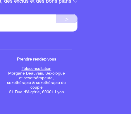
s, des exclus et des bons plans 🤍
>
Prendre rendez-vous
Téléconsultation
Morgane Beauvais, Sexologue
et sexothérapeute,
sexothérapie & sexothérapie de
couple
21 Rue d'Algérie, 69001 Lyo
n