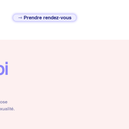
⇾ Prendre rendez-vous
oi
pose
xualité.