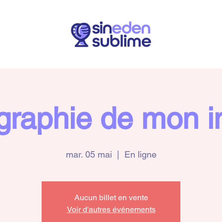
graphie de mon in
mar. 05 mai
  |  
En ligne
Aucun billet en vente
Voir d'autres événements