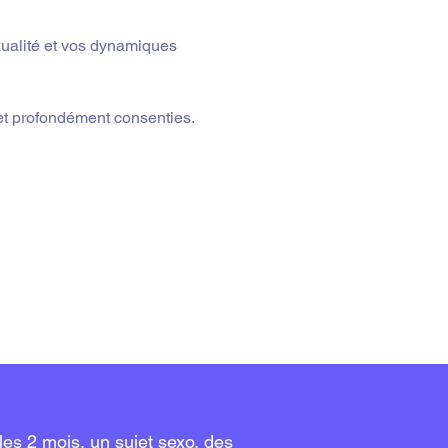
xualité et vos dynamiques 
et profondément consenties.
les 2 mois, un sujet sexo, des