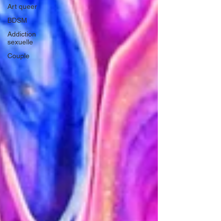
Art queer
BDSM
Addiction
sexuelle
Couple